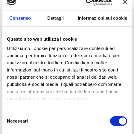
pensionati)
Consenso
Dettagli
Informazioni sui cookie
* Prima della sottoscrizione leggere il Fascicolo
Informativo vita, che deve essere consegnato
Questo sito web utilizza i cookie
dall’agente in attività finanziaria e può essere
Utilizziamo i cookie per personalizzare contenuti ed
consultato anche sul sito internet della
annunci, per fornire funzionalità dei social media e per
compagnia assicurativa e della banca.
analizzare il nostro traffico. Condividiamo inoltre
informazioni sul modo in cui utilizzi il nostro sito con i
nostri partner che si occupano di analisi dei dati web,
pubblicità e social media, i quali potrebbero combinarle
1
2
3
con altre informazioni che hai fornito loro o che hanno
Seleziona
Inserisci
Richiedi il
raccolto dal tuo utilizzo dei loro servizi.
importo e
i tuoi
Preventivo
durata
dati
We work with
4 third parties
who may receive and
Selezione
process your information.
Necessari
del
Scegli l'importo
consenso