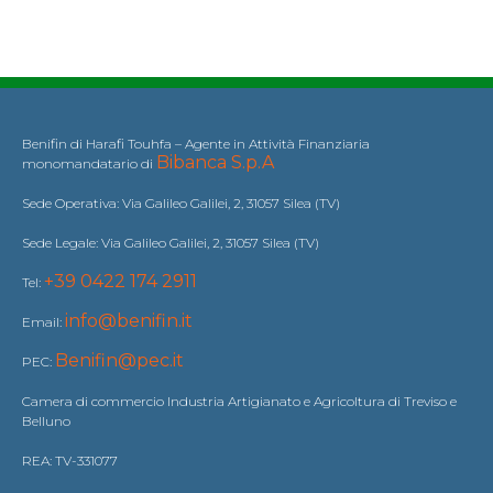
Benifin di Harafi Touhfa – Agente in Attività Finanziaria
Bibanca S.p.A
monomandatario di
Sede Operativa: Via Galileo Galilei, 2, 31057 Silea (TV)
Sede Legale: Via Galileo Galilei, 2, 31057 Silea (TV)
+39 0422 174 2911
Tel:
info@benifin.it
Email:
Benifin@pec.it
PEC:
Camera di commercio Industria Artigianato e Agricoltura di Treviso e
Belluno
REA: TV-331077