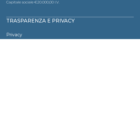
Capitale sociale €20.000,00 I.V.
TRASPARENZA E PRIVACY
Privacy
Informativa Cookies
Dati societari
Esempio di Prestito
Trasparenza Bancaria
Chi Siamo
Normattiva di riferimento:
Legge 108/1996
D. Lgs. 196/2003
D. Lgs. 231/2007
D.P.R. 180/50
D. Lgs. 895/1950
D. Lgs. 141/2010