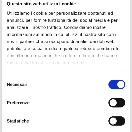
Questo sito web utilizza i cookie
Utilizziamo i cookie per personalizzare contenuti ed
annunci, per fornire funzionalità dei social media e per
analizzare il nostro traffico. Condividiamo inoltre
informazioni sul modo in cui utilizzi il nostro sito con i
nostri partner che si occupano di analisi dei dati web,
pubblicità e social media, i quali potrebbero combinarle
con altre informazioni che hai fornito loro o che hanno
raccolto dal tuo utilizzo dei loro servizi.
We work with
4 third parties
who may receive and
Selezione
process your information.
Necessari
del
consenso
Preferenze
Statistiche